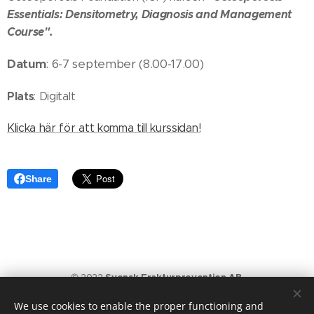
Essentials: Densitometry, Diagnosis and Management
Course".
Datum
: 6-7 september (8.00-17.00)
Plats
: Digitalt
Klicka här för att komma till kurssidan!
Share
© 2022
Svensk Frakturprevention AB
,
Organisationsnummer: 559412-0635, alla rättigheter reserverade
We use cookies to enable the proper functioning and
info@svenskfrakturprevention.se